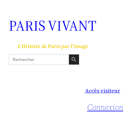
PARIS VIVANT
L'Histoire de Paris par l'image
Search Button
Search
for:
Accès visiteur
Connexion