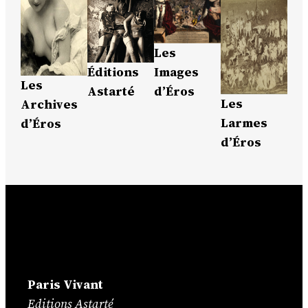
Les
Images
Éditions
Les
d’Éros
Astarté
Les
Archives
Larmes
d’Éros
d’Éros
Paris Vivant
Editions Astarté