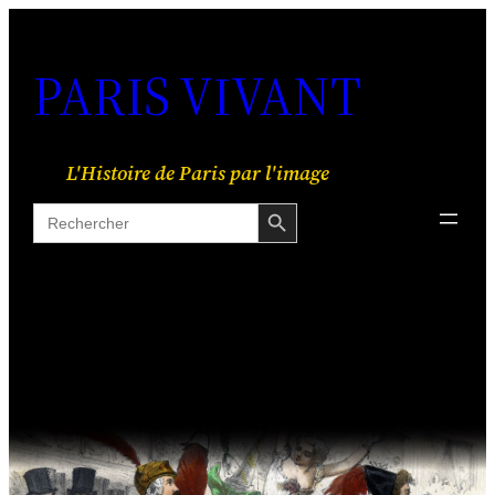
Aller
au
PARIS VIVANT
contenu
L'Histoire de Paris par l'image
Search Button
Search
for: