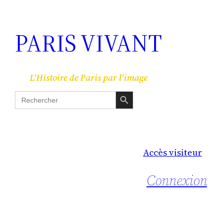
PARIS VIVANT
L'Histoire de Paris par l'image
Search Button
Search
for:
Accès visiteur
Connexion