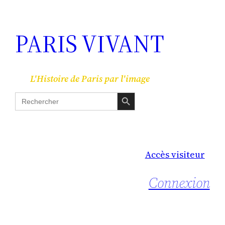
PARIS VIVANT
L'Histoire de Paris par l'image
Search Button
Search
for:
Accès visiteur
Connexion