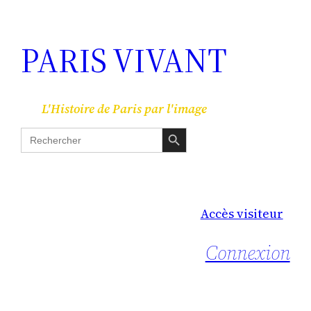
PARIS VIVANT
L'Histoire de Paris par l'image
Search Button
Search
for:
Accès visiteur
Connexion