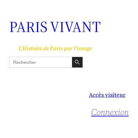
PARIS VIVANT
L'Histoire de Paris par l'image
Search Button
Search
for:
Accès visiteur
Connexion