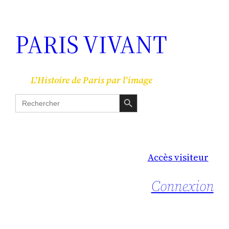
PARIS VIVANT
L'Histoire de Paris par l'image
Search Button
Search
for:
Accès visiteur
Connexion