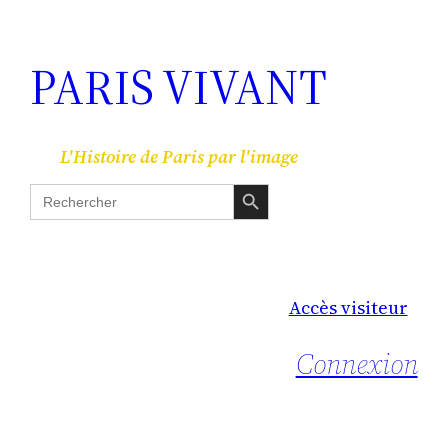
PARIS VIVANT
L'Histoire de Paris par l'image
Search Button
Search
for:
Accès visiteur
Connexion