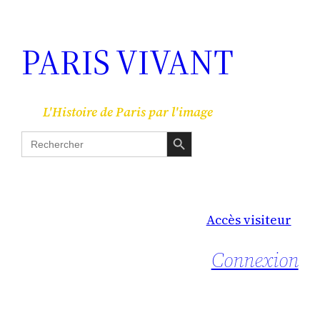
PARIS VIVANT
L'Histoire de Paris par l'image
Search Button
Search
for:
Accès visiteur
Connexion